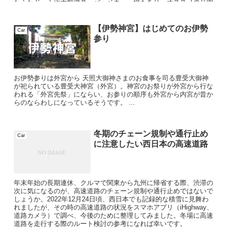
わふわドームや大型遊具、バーベキュー場もあり、オススメの公園
です。
【伊勢神宮】はじめてのお伊勢
Car
参り
お伊勢参りは外宮から 天照大御神さまのお食事を司る豊受大御神
が祀られている豊受大神宮（外宮）。神宮のお祭りが外宮から行な
われる「外宮先祭」にならい、お参りの順序も外宮から内宮が昔か
らのならわしになっているそうです。 ...
冬期のチェーン規制や通行止め
Car
に注意したい西日本の高速道路
年末年始の長期連休、クルマで関東から九州に帰省する際、渋滞の
次に気になるのが、高速道路のチェーン規制や通行止めではないで
しょうか。2022年12月24日頃、西日本でも記録的な積雪に見舞わ
れましたが、その時の高速道路の状況をスマホアプリ（iHighway、
道路カメラ）で調べ、今後のために整理してみました。冬場に高速
道路を走行する際のルート検討の参考になれば幸いです。