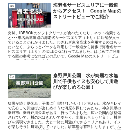
海老名サービスエリアに一般道
Car
からアクセス！ Google Mapの
ストリートビューでご紹介
突然、IDEBOKのソフトクリームが食べたくなり、ネット検索する
と･･･東名高速道路の海老名サービスエリア（上り）に店舗が入っ
ていることがわかりました。わざわざ東名高速を利用するのはもっ
たいなく、ぷらっとパークを利用して一般道から徒歩で海老名サー
ビスエリア（上り）のIDEBOKに行ってみました。はじめてご利用
する際の参考になればとの思いで、Google Mapのストリートビュ
ーを用いてご紹介します。
秦野戸川公園 水が綺麗な水無
Car
川で子供もイヌも安心して川遊
びが楽しめる公園！
猛暑が続く夏休み．子供に｢川遊びしたい！｣と言われ、水がキレイ
で安心して川遊びが楽しめそうな河原を探してみたら、神奈川県の
秦野市に秦野戸川公園があり、行ってみました。広い公園内は整備
されていて、川の水はきれいで冷たく、水量もちょうど良く、川遊
びを満喫できました。犬と一緒に川遊びできるエリアもあり、イヌ
が楽しそうに川遊びしていました。駐車場は有料になりますが、ふ