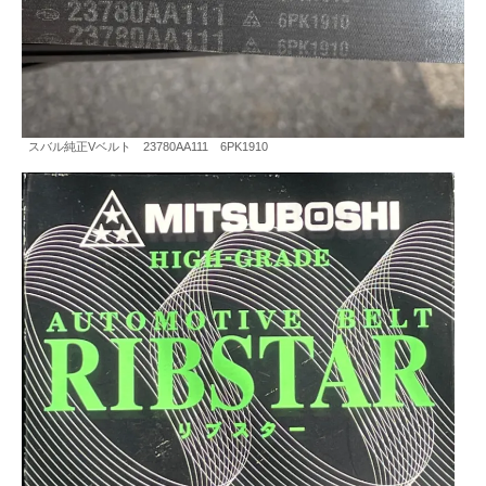
スバル純正Vベルト 23780AA111 6PK1910