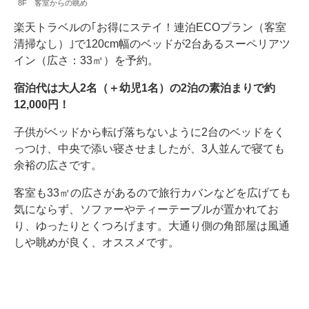
8F 客室からの眺め
楽天トラベルの｢お得にステイ！連泊ECOプラン（客室
清掃なし）｣で120cm幅のベッドが2台あるスーペリアツ
イン（広さ：33㎡）を予約。
宿泊代は大人2名（＋幼児1名）の2泊の素泊まりで約
12,000円！
子供がベッドから転げ落ちないように2台のベッドをく
っつけ、中央で添い寝させましたが、3人並んで寝ても
余裕の広さです。
客室も33㎡の広さがあるので旅行カバンなどを広げても
気にならず、ソファーやティーテーブルが置かれてお
り、ゆったりとくつろげます。大通り側の角部屋は風通
しや眺めが良く、オススメです。