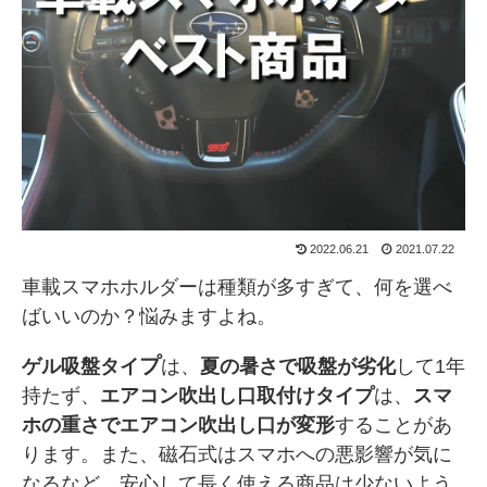
2022.06.21
2021.07.22
車載スマホホルダーは種類が多すぎて、何を選べ
ばいいのか？悩みますよね。
プ
ゲル吸盤タイ
は、
夏の
暑さで吸盤が劣化
して1年
持たず、
エアコン吹出し口取付けタイプ
は、
スマ
ホの重さでエアコン吹出し口が変形
することがあ
ります。また、磁石式はスマホへの悪影響が気に
なるなど、安心して長く使える商品は少ないよう