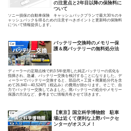
の注意点と2年目以降の保険料に
ついて
ソニー損保の自動車保険 キャッシュバックプランで最大30％のキ
ャッシュバックを得るための注意すべきポイントと更新時の保険料
について情報提供します。
バッテリー交換時のメモリー保
Car
護＆廃バッテリーの無料処分法
ディーラーの定期点検で約3.5年使用した純正バッテリーの劣化を
指摘され、急遽、バッテリー交換を検討することになりました。デ
ィーラーでバッテリー交換すると、部品代＋工賃＋廃棄処分代を含
めて26,840～40,524円（税込み）の費用が掛かります。そこで、自
力でバッテリー交換してみました。廃バッテリーの処分やメモリー
保護の方法など、参考までに情報共有させて頂きます。
【東京】国立科学博物館 駐車
Car
場は近くて便利な上野パークセ
ンターがオススメ！