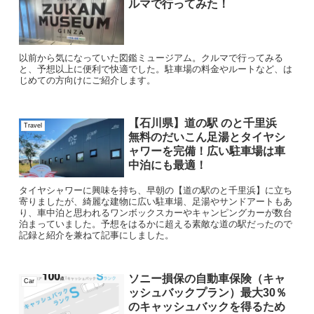
ルマで行ってみた！
以前から気になっていた図鑑ミュージアム。クルマで行ってみる
と、予想以上に便利で快適でした。駐車場の料金やルートなど、は
じめての方向けにご紹介します。
【石川県】道の駅 のと千里浜
Travel
無料のだいこん足湯とタイヤシ
ャワーを完備！広い駐車場は車
中泊にも最適！
タイヤシャワーに興味を持ち、早朝の【道の駅のと千里浜】に立ち
寄りましたが、綺麗な建物に広い駐車場、足湯やサンドアートもあ
り、車中泊と思われるワンボックスカーやキャンピングカーが数台
泊まっていました。予想をはるかに超える素敵な道の駅だったので
記録と紹介を兼ねて記事にしました。
ソニー損保の自動車保険（キャ
Car
ッシュバックプラン）最大30％
のキャッシュバックを得るため