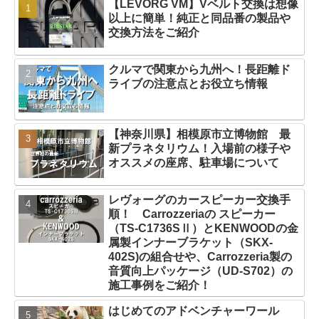
【LEVORG VM】Vベルト交換は想像
以上に簡単！純正と同品番の製品や
交換方法をご紹介
クルマで関東から九州へ！長距離ド
ライブの注意点とお役立ち情報
【神奈川県】相模原市立博物館 最
新プラネタリウム！入場前の様子や
オススメの座席、駐車場について
レヴォーグのカースピーカー交換手
順！ Carrozzeriaの スピーカー
（TS-C1736SⅡ）とKENWOODの金
属製インナーブラケット（SKX-
402S)の組合せや、Carrozzeria製の
音質向上パッケージ（UD-S702）の
施工事例をご紹介！
はじめてのアドベンチャーワール