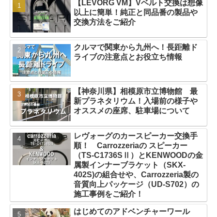
【LEVORG VM】Vベルト交換は想像
以上に簡単！純正と同品番の製品や
交換方法をご紹介
クルマで関東から九州へ！長距離ド
ライブの注意点とお役立ち情報
【神奈川県】相模原市立博物館 最
新プラネタリウム！入場前の様子や
オススメの座席、駐車場について
レヴォーグのカースピーカー交換手
順！ Carrozzeriaの スピーカー
（TS-C1736SⅡ）とKENWOODの金
属製インナーブラケット（SKX-
402S)の組合せや、Carrozzeria製の
音質向上パッケージ（UD-S702）の
施工事例をご紹介！
はじめてのアドベンチャーワール