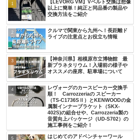
【LEVORG VM】Vベルト交換は想像
以上に簡単！純正と同品番の製品や
交換方法をご紹介
クルマで関東から九州へ！長距離ド
ライブの注意点とお役立ち情報
【神奈川県】相模原市立博物館 最
新プラネタリウム！入場前の様子や
オススメの座席、駐車場について
レヴォーグのカースピーカー交換手
順！ Carrozzeriaの スピーカー
（TS-C1736SⅡ）とKENWOODの金
属製インナーブラケット（SKX-
402S)の組合せや、Carrozzeria製の
音質向上パッケージ（UD-S702）の
施工事例をご紹介！
はじめてのアドベンチャーワール