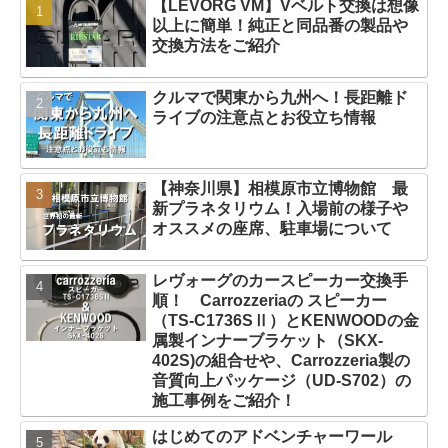
【LEVORG VM】Vベルト交換は想像
以上に簡単！純正と同品番の製品や
交換方法をご紹介
クルマで関東から九州へ！長距離ド
ライブの注意点とお役立ち情報
【神奈川県】相模原市立博物館 最
新プラネタリウム！入場前の様子や
オススメの座席、駐車場について
レヴォーグのカースピーカー交換手
順！ Carrozzeriaの スピーカー
（TS-C1736SⅡ）とKENWOODの金
属製インナーブラケット（SKX-
402S)の組合せや、Carrozzeria製の
音質向上パッケージ（UD-S702）の
施工事例をご紹介！
はじめてのアドベンチャーワール