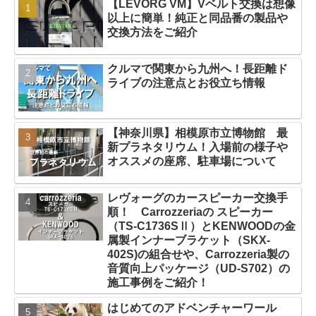
【LEVORG VM】Vベルト交換は想像
以上に簡単！純正と同品番の製品や
交換方法をご紹介
クルマで関東から九州へ！長距離ド
ライブの注意点とお役立ち情報
【神奈川県】相模原市立博物館 最
新プラネタリウム！入場前の様子や
オススメの座席、駐車場について
レヴォーグのカースピーカー交換手
順！ Carrozzeriaの スピーカー
（TS-C1736SⅡ）とKENWOODの金
属製インナーブラケット（SKX-
402S)の組合せや、Carrozzeria製の
音質向上パッケージ（UD-S702）の
施工事例をご紹介！
はじめてのアドベンチャーワール