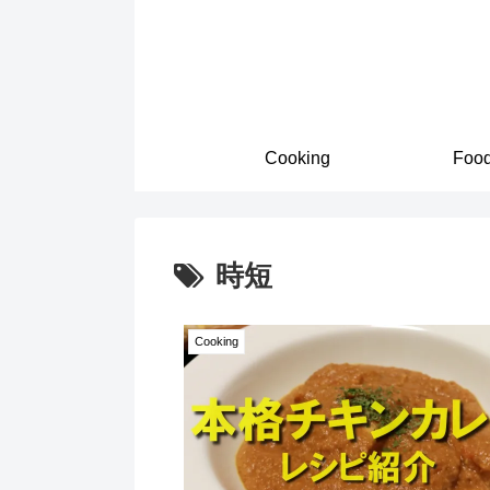
Cooking
Foo
時短
Cooking