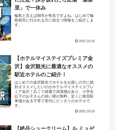
里」で一休み
輪島と言えば朝市が有名ですよね。はじめて輪
島朝市に行かれる方に役立つ情報をご紹介しま
す。
2021.10.15
【ホテルマイステイズプレミア金
沢】金沢観光に最適なオススメの
駅近ホテルのご紹介！
はじめての金沢観光でホテルをお探しの方に絶
対オススメしたいのがホテルマイステイズプレ
ミア金沢！広くて綺麗で清潔感があり、小学生
以下のお子さんの添い寝が無料、近くに格安駐
車場がある子育て世代にピッタリのホテルで
す。
2021.10.10
【絶品シュークリーム】ル ミュゼ