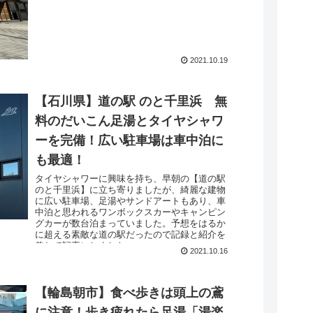
2021.10.19
【石川県】道の駅 のと千里浜 無
料のだいこん足湯とタイヤシャワ
ーを完備！広い駐車場は車中泊に
も最適！
タイヤシャワーに興味を持ち、早朝の【道の駅
のと千里浜】に立ち寄りましたが、綺麗な建物
に広い駐車場、足湯やサンドアートもあり、車
中泊と思われるワンボックスカーやキャンピン
グカーが数台泊まっていました。予想をはるか
に超える素敵な道の駅だったので記録と紹介を
兼ねて記事にしました。
2021.10.16
【輪島朝市】食べ歩きは頭上の鳶
に注意！歩き疲れたら足湯「湯楽