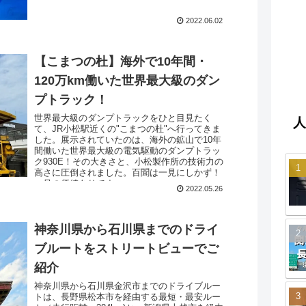
2022.06.02
【こまつの杜】海外で10年間・
120万km働いた世界最大級のダン
プトラック！
世界最大級のダンプトラックをひと目見たく
人
て、JR小松駅近くの"こまつの杜"へ行ってきま
した。展示されていたのは、海外の鉱山で10年
間働いた世界最大級の電気駆動のダンプトラッ
ク930E！その大きさと、小松製作所の技術力の
高さに圧倒されました。百聞は一見にしかず！
一見の価値ありです。
2022.05.26
神奈川県から石川県までのドライ
ブルートをストリートビューでご
紹介
神奈川県から石川県金沢市までのドライブルー
トは、長野県松本市を経由する最短・最安ルー