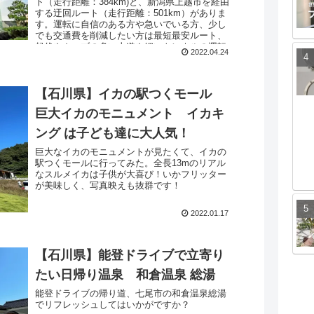
ト（走行距離：384km)と、新潟県上越市を経由
する迂回ルート（走行距離：501km）がありま
す。運転に自信のある方や急いでいる方、少し
でも交通費を削減したい方は最短最安ルート、
起伏やカーブの多い山道や細いトンネルの運転
2022.04.24
に不慣れな方は安心して運転できる迂回ルート
をオススメします。ご参考までに、Google map
のストリートビューで走行ルートを比較してみ
たので、ご確認下さい。
【石川県】イカの駅つくモール
巨大イカのモニュメント イカキ
ング は子ども達に大人気！
巨大なイカのモニュメントが見たくて、イカの
駅つくモールに行ってみた。全長13mのリアル
なスルメイカは子供が大喜び！いかフリッター
が美味しく、写真映えも抜群です！
2022.01.17
【石川県】能登ドライブで立寄り
たい日帰り温泉 和倉温泉 総湯
能登ドライブの帰り道、七尾市の和倉温泉総湯
でリフレッシュしてはいかがですか？