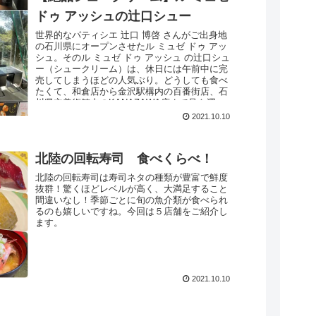
ドゥ アッシュの辻口シュー
世界的なパティシエ 辻口 博啓 さんがご出身地
の石川県にオープンさせたル ミュゼ ドゥ アッ
シュ。そのル ミュゼ ドゥ アッシュ の辻口シュ
ー（シュークリーム）は、休日には午前中に完
売してしまうほどの人気ぶり。どうしても食べ
たくて、和倉店から金沢駅構内の百番街店、石
川県立美術館内のKANAZAWA店まで足を運
び、やっと出会えた辻口シュー。そのときの情
2021.10.10
報をお伝えします。
北陸の回転寿司 食べくらべ！
北陸の回転寿司は寿司ネタの種類が豊富で鮮度
抜群！驚くほどレベルが高く、大満足すること
間違いなし！季節ごとに旬の魚介類が食べられ
るのも嬉しいですね。今回は５店舗をご紹介し
ます。
2021.10.10