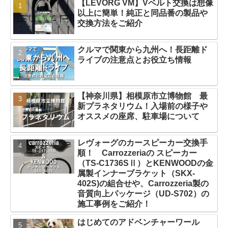
【LEVORG VM】Vベルト交換は想像
以上に簡単！純正と同品番の製品や
交換方法をご紹介
クルマで関東から九州へ！長距離ド
ライブの注意点とお役立ち情報
【神奈川県】相模原市立博物館 最
新プラネタリウム！入場前の様子や
オススメの座席、駐車場について
レヴォーグのカースピーカー交換手
順！ Carrozzeriaの スピーカー
（TS-C1736SⅡ）とKENWOODの金
属製インナーブラケット（SKX-
402S)の組合せや、Carrozzeria製の
音質向上パッケージ（UD-S702）の
施工事例をご紹介！
はじめてのアドベンチャーワール