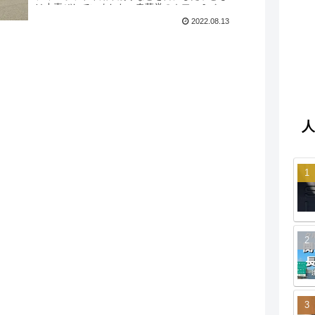
は大喜びしていました。春華堂のカフェ＆ベー
カリーで休憩したり、限定商品が購入できた
2022.08.13
り、浜松いわた信用金庫も併設されています。
高速道路からは少し離れていますが、旅の思い
出作りにいかがですか？
人